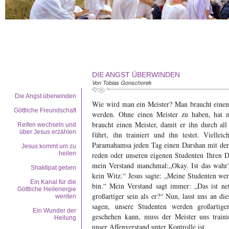
DIE ANGST ÜBERWINDEN
Von Tobias Gonschorek
Die Angst überwinden
Wie wird man ein Meister? Man braucht einen 
Göttliche Freundschaft
werden. Ohne einen Meister zu haben, hat 
braucht einen Meister, damit er ihn durch all 
Reifen wechseln und
über Jesus erzählen
führt, ihn trainiert und ihn testet. Vielle
Paramahamsa jeden Tag einen Darshan mit der 
Jesus kommt um zu
heilen
reden oder unseren eigenen Studenten Ihren 
mein Verstand manchmal:„Okay. Ist das wahr? 
Shaktipat geben
kein Witz.“ Jesus sagte: „Meine Studenten wer
Ein Kanal für die
bin.“ Mein Verstand sagt immer: „Das ist ne
Göttliche Heilenergie
großartiger sein als er?“ Nun, lasst uns an die
werden
sagen, unsere Studenten werden großartige
Ein Wunder der
geschehen kann, muss der Meister uns trainie
Heilung
unser Affenverstand unter Kontrolle ist.