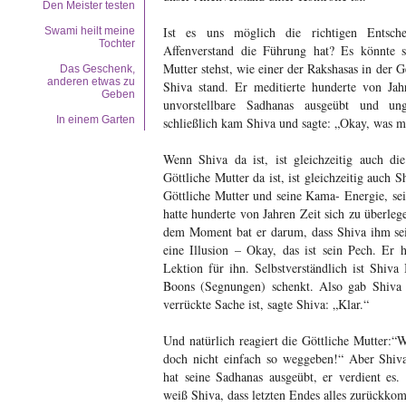
Den Meister testen
Ist es uns möglich die richtigen Entsch
Swami heilt meine
Tochter
Affenverstand die Führung hat? Es könnte s
Mutter stehst, wie einer der Rakshasas in der 
Das Geschenk,
anderen etwas zu
Shiva stand. Er meditierte hunderte von Ja
Geben
unvorstellbare Sadhanas ausgeübt und ung
In einem Garten
schließlich kam Shiva und sagte: „Okay, was 
Wenn Shiva da ist, ist gleichzeitig auch di
Göttliche Mutter da ist, ist gleichzeitig auch 
Göttliche Mutter und seine Kama- Energie, se
hatte hunderte von Jahren Zeit sich zu überleg
dem Moment bat er darum, dass Shiva ihm sei
eine Illusion – Okay, das ist sein Pech. Er 
Lektion für ihn. Selbstverständlich ist Shiva
Boons (Segnungen) schenkt. Also gab Shiva
verrückte Sache ist, sagte Shiva: „Klar.“
Und natürlich reagiert die Göttliche Mutter:
doch nicht einfach so weggeben!“ Aber Shiva
hat seine Sadhanas ausgeübt, er verdient es.
weiß Shiva, dass letzten Endes alles zurückkom