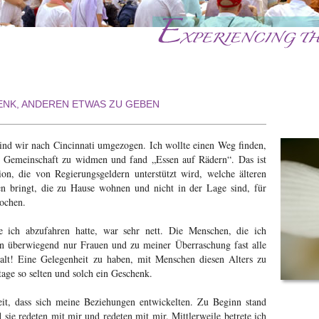
ENK, ANDEREN ETWAS ZU GEBEN
ind wir nach Cincinnati umgezogen. Ich wollte einen Weg finden,
r Gemeinschaft zu widmen und fand „Essen auf Rädern“. Das ist
ion, die von Regierungsgeldern unterstützt wird, welche älteren
n bringt, die zu Hause wohnen und nicht in der Lage sind, für
kochen.
e ich abzufahren hatte, war sehr nett. Die Menschen, die ich
en überwiegend nur Frauen und zu meiner Überraschung fast alle
alt! Eine Gelegenheit zu haben, mit Menschen diesen Alters zu
utage so selten und solch ein Geschenk.
it, dass sich meine Beziehungen entwickelten. Zu Beginn stand
 sie redeten mit mir und redeten mit mir. Mittlerweile betrete ich