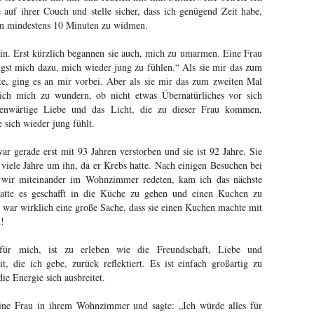
e auf ihrer Couch und stelle sicher, dass ich genügend Zeit habe,
on mindestens 10 Minuten zu widmen.
lein. Erst kürzlich begannen sie auch, mich zu umarmen. Eine Frau
ngst mich dazu, mich wieder jung zu fühlen.“ Als sie mir das zum
te, ging es an mir vorbei. Aber als sie mir das zum zweiten Mal
 ich mich zu wundern, ob nicht etwas Übernatürliches vor sich
enwärtige Liebe und das Licht, die zu dieser Frau kommen,
e sich wieder jung fühlt.
r gerade erst mit 93 Jahren verstorben und sie ist 92 Jahre. Sie
viele Jahre um ihn, da er Krebs hatte. Nach einigen Besuchen bei
n wir miteinander im Wohnzimmer redeten, kam ich das nächste
atte es geschafft in die Küche zu gehen und einen Kuchen zu
 war wirklich eine große Sache, dass sie einen Kuchen machte mit
n!
ür mich, ist zu erleben wie die Freundschaft, Liebe und
, die ich gebe, zurück reflektiert. Es ist einfach großartig zu
ie Energie sich ausbreitet.
eine Frau in ihrem Wohnzimmer und sagte: „Ich würde alles für