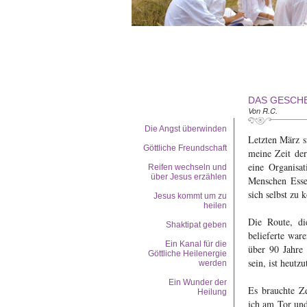
DAS GESCH
Von R.C.
Die Angst überwinden
Letzten März s
Göttliche Freundschaft
meine Zeit de
eine Organisat
Reifen wechseln und
über Jesus erzählen
Menschen Esse
sich selbst zu 
Jesus kommt um zu
heilen
Die Route, di
Shaktipat geben
belieferte war
Ein Kanal für die
über 90 Jahre 
Göttliche Heilenergie
sein, ist heutz
werden
Ein Wunder der
Es brauchte Ze
Heilung
ich am Tor und