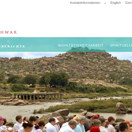
Kontaktinformationen
•
English
Ger
sberichte
WOHLTÄTIGKEITSARBEIT
SPIRITUELL