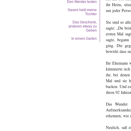
Den Meister testen
ihr Heim, sitz
um jeder Pers
Swami heilt meine
Tochter
Sie sind so al
Das Geschenk,
anderen etwas zu
sagte: „Du bri
Geben
ersten Mal sag
In einem Garten
sagte, begann
ging. Die geg
bewirkt dass si
Ihr Ehemann wa
kümmerte sich 
ihr, bei dene
Mal und sie h
backen. Und es
ihren 92 Jahre
Das Wunder f
Aufmerksamkeit
erkennen, wie d
Neulich, saß 