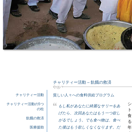
チャリティー活動 – 飢餓の救済
チャリティー活動
貧しい人々への食料供給プログラム
シ
チャリティー活動の5つ
もし私があなたに綺麗なサリーをあ
ト
の柱
げたら、次回あなたはもう一つ欲し
食
飢餓の救済
がるでしょう。でも食べ物は、食べ
る
た後はもう欲しくなくなります。だ
医療援助