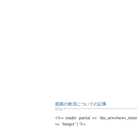
貧困の救済についての記事
<%= render :partial => ‘dm_news/news_items/
=> ’hunger’} %>