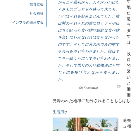
す
からこそ最初から、人々がババにた
教育支援
地
くさんのプラサドを持って来ても、
た
社会福祉
ババはそれを好みませんでした。彼
急
は村のそれぞれの家にロッティや日
インフラの発達支援
ラ
にちが経った食べ物や新鮮な食べ物
ダ
す
を貰いに行かなければならなかった
ほ
のです。そして自分のボウルの中で
それらを混ぜ合わせました。彼は全
以
てを一緒くたにして混ぜ合わせまし
ロ
た。そして周りの犬や動物達にも同
的
じものを投げ与えながら食べまし
い
た。
と
Sri Kaleshwar
備
備
見舞われた地域に配分されることもしばし
生活用水
過去
ュ