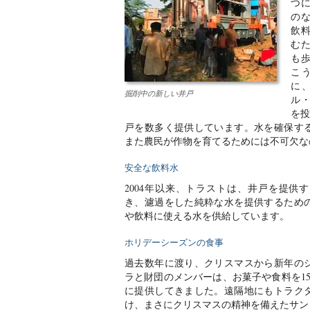
つ
の
飲
む
も
こ
に
掘削中の新しい井戸
ル
を投
戸を数多く提供しています。水を確保す
また農民が作物を育てるためには不可欠な
安全な飲料水
2004年以来、トラストは、井戸を提供
き、濾過をした純粋な水を提供するため
や飲料に使える水を供給しています。
ホリデーシーズンの食事
過去数年に渡り、クリスマスから新年の
ラと財団のメンバーは、お菓子や食料を1
に提供してきました。遠隔地にもトラク
け、まさにクリスマスの精神を備えたサン