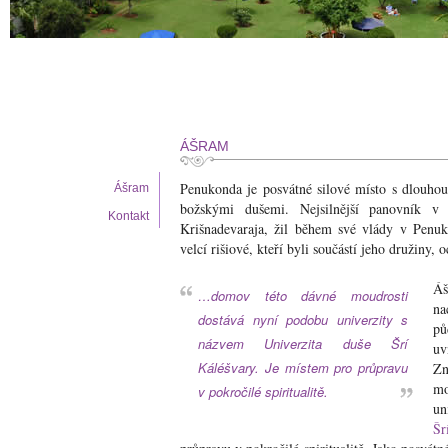
ÁŠRAM
Penukonda je posvátné silové místo s dlouhou h
Ášram
božskými dušemi. Nejsilnější panovník v i
Kontakt
Krišnadevaraja, žil během své vlády v Penu
velcí rišiové, kteří byli součástí jeho družiny, 
Á
…domov této dávné moudrosti
na
dostává nyní podobu univerzity s
pů
názvem
Univerzita duše Šrí
uv
Káléšvary
. Je místem pro průpravu
Zn
mo
v pokročilé spiritualitě.
un
Šr