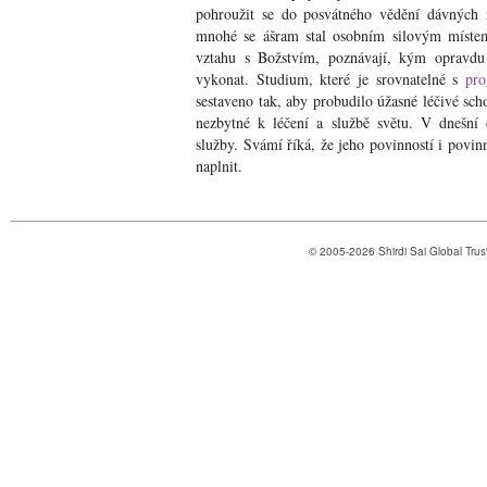
pohroužit se do posvátného vědění dávných r
mnohé se ášram stal osobním silovým míste
vztahu s Božstvím, poznávají, kým opravdu
vykonat. Studium, které je srovnatelné s
pro
sestaveno tak, aby probudilo úžasné léčivé scho
nezbytné k léčení a službě světu. V dnešní
služby. Svámí říká, že jeho povinností i povinn
naplnit.
© 2005-2026 Shirdi Sai Global Tru