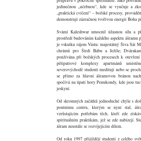
průpravu v pokročilé spiritualitě. Jako posvátn
jedinečnou „učebnou“, kde se vyučuje a zkou
„praktická cvičení“ – božské procesy, prováděn
demonstrují zázračnou tvořivou energii Boha p
Svámí Kaleshwar umocnil úžasnou sílu a př
prostředí budováním každého aspektu ášramu 
je vskutku rájem Vástu: majestátný Šiva Sáí Ma
chrámů pro Širdi Bábu a Ježíše; Dvárakama
používána při božských procesech k otevření 
pětipatrové komplexy apartmánů umístě
severovýchodě studenti meditují nebo se proch
se přímo za hlavní ášramovou bránou nach
spočívá na úpatí hory Penukondy, kde jsou tu
jeskyní.
Od skromných začátků jednoduché chýše s doš
poutnímu centru, kterým se nyní stal, ášr
vzrůstajícím potřebám těch, kteří zde získá
spirituálním praktikám, jež se zde nabízejí. Ste
ášram neustále se rozvíjejícím dílem.
Od roku 1997 přijíždějí studenti z celého svě