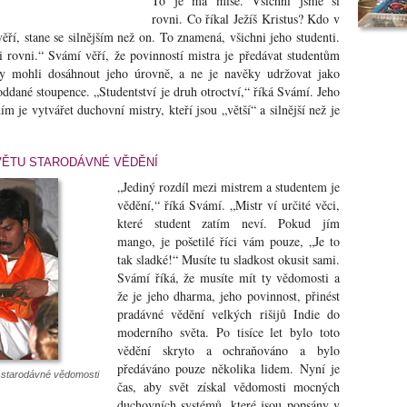
To je má mise. Všichni jsme si
rovni. Co říkal Ježíš Kristus? Kdo v
ěří, stane se silnějším než on. To znamená, všichni jeho studenti.
i rovni.“ Svámí věří, že povinností mistra je předávat studentům
by mohli dosáhnout jeho úrovně, a ne je navěky udržovat jako
oddané stoupence. „Studentství je druh otroctví,“ říká Svámí. Jeho
 je vytvářet duchovní mistry, kteří jsou „větší“ a silnější než je
VĚTU STARODÁVNÉ VĚDĚNÍ
„Jediný rozdíl mezi mistrem a studentem je
vědění,“ říká Svámí. „Mistr ví určité věci,
které student zatím neví. Pokud jím
mango, je pošetilé říci vám pouze, „Je to
tak sladké!“ Musíte tu sladkost okusit sami.
Svámí říká, že musíte mít ty vědomosti a
že je jeho dharma, jeho povinnost, přinést
pradávné vědění velkých rišijů Indie do
moderního světa. Po tisíce let bylo toto
vědění skryto a ochraňováno a bylo
předáváno pouze několika lidem. Nyní je
í starodávné vědomosti
čas, aby svět získal vědomosti mocných
duchovních systémů, které jsou popsány v