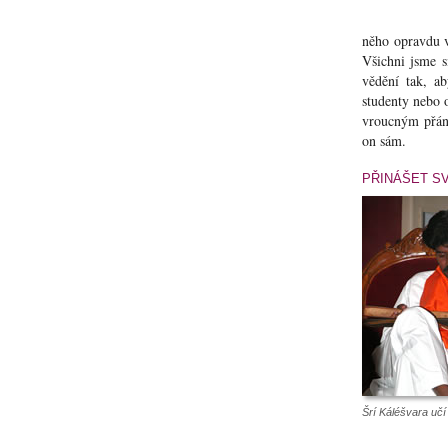
něho opravdu v
Všichni jsme s
vědění tak, a
studenty nebo 
vroucným přáním
on sám.
PŘINÁŠET S
Šrí Káléšvara uč