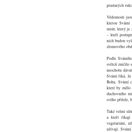
prastarých ruk
Vědomosti jsou
kterou Svámí 
mistr, který j
– kteří postup
nich budou vyš
zlomového obd
Podle Svámího 
světců zničilo 
neochotu dávat
Svámí říká, že 
Boha. Svámí c
které by mělo 
duchovního mis
svého přítele, 
Také velmi siln
a kteří říkaj
vegetariáni, z
užívají. Svámí