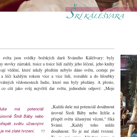
o světa jsou svědky božských darů Svámího Káléšvary: byly
stovky zázraků, tisíce a tisíce lidí zažily jeho léčení, jeho knihy
ají vědění, které nikdy předtím nebylo dáno světu, cestuje po
 a léčí každým rokem více a více lidí, rozsáhle a do hloubky
svátných vědomostech Indie, které mu byly předány. A přesto,
 co cítí jako svůj největší dar světu, jednoduše odpoví: „Moje
„Každá duše má potenciál dosáhnout
úrovně Širdi Báby nebo Ježíše a
úrovně Širdi Báby nebo
přispět světu úžasnými věcmi,“ říká
řispět světu úžasnými
Svámí. „Každý toho může
e mé zlaté tvrzení.
dosáhnout. To je mé zlaté tvrzení.