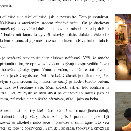
opisech.
 důležité a je také důležité, jak je používáte. Toto je moudrost,
Káléšvara s otevřeným srdcem předává světu. On je duchovní
e zaměřený na vytváření dalších duchovních mistrů – stovky dalších
ně budou mít kapacitu vytvořit stovky a tisíce dalších. Všichni z
koleni k tomu, aby přinesli osvícení a léčení lidstvu během tohoto
obí.
je současný stav spirituality hluboce nešťastný. Věří, že mnoho
spiritualitu tím, že opravdové vědění ukrývají a ospravedlňují svou
 ho světu výroky typu: „Vrána je vrána, nemůže se stát pávem.“
tohle je čistý egoismus. Věří, že každý člověk je dítětem stejného
elým svým srdcem hájí názor, že
každý
je hoden tohoto vědění,
a musí být předáno světu. Mění způsob, jakým lidé pohlížejí na
tra. Učí, že byste se měli dívat na duchovního mistra jako na
bratra, průvodce a nejbližšího příznivce, nikoli jako na boha.
ě nesouhlasí s mistry, kteří něco jiného říkají a něco jiného dělají,
í studentům, aby vždy následovali přísná pravidla – jako být
držovat se alkoholu nebo sexu – přestože si sami tajně tyto věci
 učí, že toto je pokrytecké. Sám učí, že díkša (pokyny a omezení)