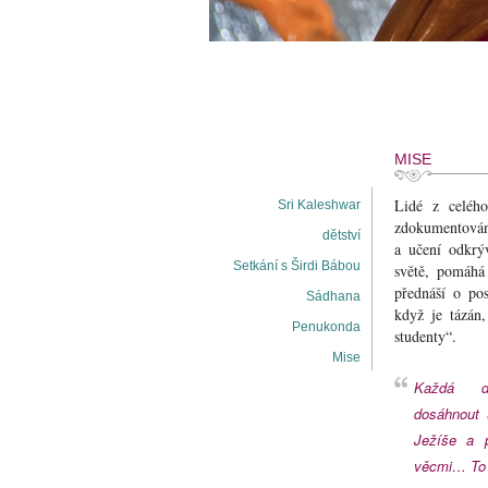
MISE
Lidé z celéh
Sri Kaleshwar
zdokumentovány 
dětství
a učení odkrýv
Setkání s Širdi Bábou
světě, pomáhá
přednáší o po
Sádhana
když je tázán,
Penukonda
studenty“.
Mise
Každá duše má potenciál
dosáhnout 
Ježíše a p
věcmi… To j