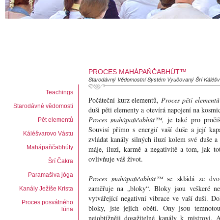
PROCES MAHÁPAŇČABHÚT™
Starodávný Vědomostní Systém Vyučovaný Šrí Káléš
Teachings
Počáteční kurz elementů,
Proces pěti element
Starodávné vědomosti
duši pěti elementy a otevírá napojení na kosmic
Proces mahápaňčabhút™
, je také pro pročiš
Pět elementů
Souvisí přímo s energií vaší duše a její kap
Káléšvarovo Vástu
zvládat kanály silných iluzí kolem své duše a 
Mahápaňčabhúty
máje, iluzi, karmě a negativitě a tom, jak t
ovlivňuje váš život.
Šrí Čakra
Paramašiva jóga
Proces mahápaňčabhút™
se skládá ze dvou
zaměřuje na „bloky“. Bloky jsou veškeré n
Kanály Ježíše Krista
vytvářející negativní vibrace ve vaší duši. D
Proces posvátného
bloky, jste jejich obětí. Ony jsou temnotou
lůna
nejobtížněji dosažitelné kanály k mistrovi. 