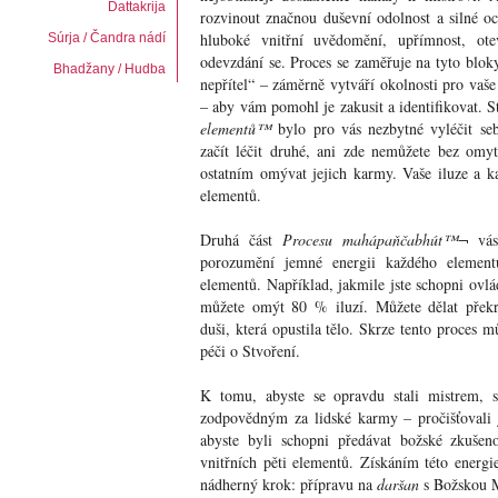
Dattakrija
rozvinout značnou duševní odolnost a silné o
hluboké vnitřní uvědomění, upřímnost, ot
Súrja / Čandra nádí
odevzdání se. Proces se zaměřuje na tyto bloky
Bhadžany / Hudba
nepřítel“ – záměrně vytváří okolnosti pro vaše
– aby vám pomohl je zakusit a identifikovat. S
elementů™
bylo pro vás nezbytné vyléčit se
začít léčit druhé, ani zde nemůžete bez omy
ostatním omývat jejich karmy. Vaše iluze a k
elementů.
Druhá část
Procesu mahápaňčabhút™¬
vás
porozumění jemné energii každého elementu
elementů. Například, jakmile jste schopni ovlá
můžete omýt 80 % iluzí. Můžete dělat překr
duši, která opustila tělo. Skrze tento proces
péči o Stvoření.
K tomu, abyste se opravdu stali mistrem, st
zodpovědným za lidské karmy – pročišťovali j
abyste byli schopni předávat božské zkušeno
vnitřních pěti elementů. Získáním této energie
nádherný krok: přípravu na
daršan
s Božskou 