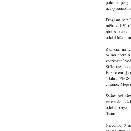
poté, co progr
nervy zaměstnan
Program se blí
měla v 5:30 rá
ním se nemusí 
udělal léčení m
Zazvonil mi te
to má dcera a
zadržování vod
Stálo mě to ob
Roztřesená js
„Bábo, PRO
chrámu. Moje s
Svámí byl sám,
vracet do svýc
udělat, abych 
Svámím.
Najednou Svám
čekala. Pak, j