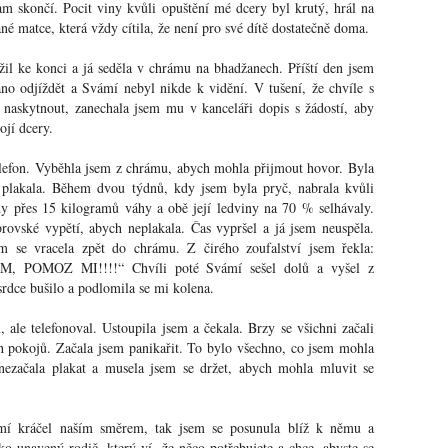
am skončí. Pocit viny kvůli opuštění mé dcery byl krutý, hrál na
é matce, která vždy cítila, že není pro své dítě dostatečně doma.
žil ke konci a já seděla v chrámu na bhadžanech. Příští den jsem
no odjíždět a Svámí nebyl nikde k vidění. V tušení, že chvíle s
naskytnout, zanechala jsem mu v kanceláři dopis s žádostí, aby
ojí dcery.
lefon. Vyběhla jsem z chrámu, abych mohla přijmout hovor. Byla
 plakala. Během dvou týdnů, kdy jsem byla pryč, nabrala kvůli
y přes 15 kilogramů váhy a obě její ledviny na 70 % selhávaly.
rovské vypětí, abych neplakala. Čas vypršel a já jsem neuspěla.
em se vracela zpět do chrámu. Z čirého zoufalství jsem řekla:
SÍM,
POMOZ
MI!!!!“ Chvíli poté Svámí sešel dolů a vyšel z
rdce bušilo a podlomila se mi kolena.
 ale telefonoval. Ustoupila jsem a čekala. Brzy se všichni začali
h pokojů. Začala jsem panikařit. To bylo všechno, co jsem mohla
nezačala plakat a musela jsem se držet, abych mohla mluvit se
í kráčel naším směrem, tak jsem se posunula blíž k němu a
ako unavený rodič, který ví, že něco potřebujete a chce, abyste se