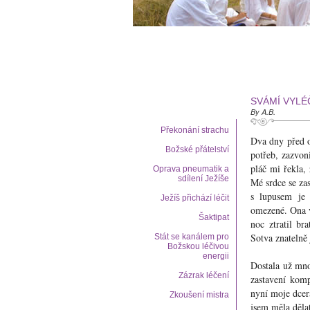
SVÁMÍ VYLÉ
By A.B.
Překonání strachu
Dva dny před o
Božské přátelství
potřeb, zazvoni
pláč mi řekla, 
Oprava pneumatik a
sdílení Ježíše
Mé srdce se zas
s lupusem je 
Ježíš přichází léčit
omezené. Ona v
Šaktipat
noc ztratil br
Sotva znatelně 
Stát se kanálem pro
Božskou léčivou
energii
Dostala už mno
Zázrak léčení
zastavení komp
nyní moje dcera
Zkoušení mistra
jsem měla děla