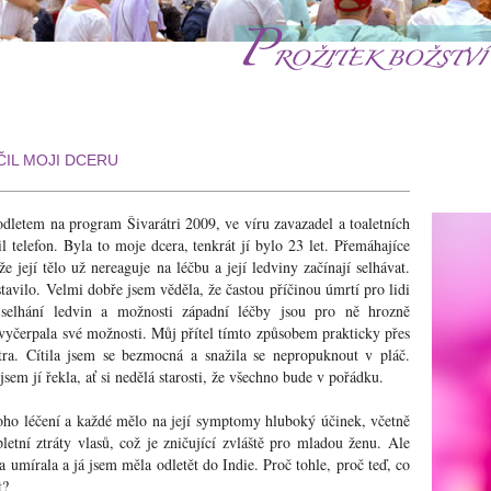
ČIL MOJI DCERU
dletem na program Šivarátri 2009, ve víru zavazadel a toaletních
l telefon. Byla to moje dcera, tenkrát jí bylo 23 let. Přemáhajíce
že její tělo už nereaguje na léčbu a její ledviny začínají selhávat.
tavilo. Velmi dobře jsem věděla, že častou příčinou úmrtí pro lidi
selhání ledvin a možnosti západní léčby jsou pro ně hrozně
yčerpala své možnosti. Můj přítel tímto způsobem prakticky přes
atra. Cítila jsem se bezmocná a snažila se nepropuknout v pláč.
jsem jí řekla, ať si nedělá starosti, že všechno bude v pořádku.
ho léčení a každé mělo na její symptomy hluboký účinek, včetně
letní ztráty vlasů, což je zničující zvláště pro mladou ženu. Ale
 umírala a já jsem měla odletět do Indie. Proč tohle, proč teď, co
t?