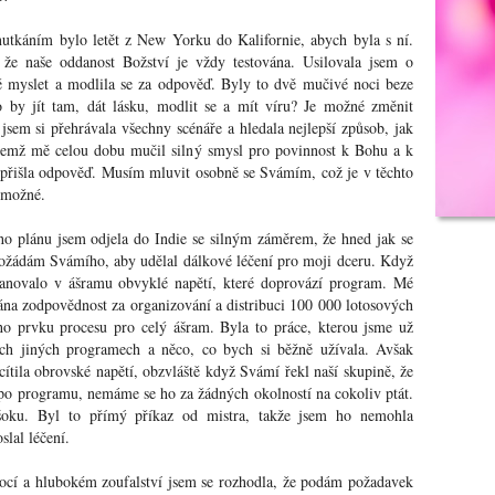
tkáním bylo letět z New Yorku do Kalifornie, abych byla s ní.
 že naše oddanost Božství je vždy testována. Usilovala jsem o
ě myslet a modlila se za odpověď. Byly to dvě mučivé noci beze
o by jít tam, dát lásku, modlit se a mít víru? Je možné změnit
jsem si přehrávala všechny scénáře a hledala nejlepší způsob, jak
čemž mě celou dobu mučil silný smysl pro povinnost k Bohu a k
přišla odpověď. Musím mluvit osobně se Svámím, což je v těchto
emožné.
o plánu jsem odjela do Indie se silným záměrem, že hned jak se
ožádám Svámího, aby udělal dálkové léčení pro moji dceru. Když
panovalo v ášramu obvyklé napětí, které doprovází program. Mé
ána zodpovědnost za organizování a distribuci 100 000 lotosových
ho prvku procesu pro celý ášram. Byla to práce, kterou jsme už
ech jiných programech a něco, co bych si běžně užívala. Avšak
cítila obrovské napětí, obzvláště když Svámí řekl naší skupině, že
o programu, nemáme se ho za žádných okolností na cokoliv ptát.
oku. Byl to přímý příkaz od mistra, takže jsem ho nemohla
slal léčení.
cí a hlubokém zoufalství jsem se rozhodla, že podám požadavek