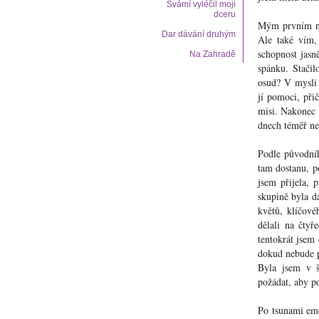
Svámí vyléčil moji
dceru
Mým prvním nu
Dar dávání druhým
Ale také vím,
schopnost jasn
Na Zahradě
spánku. Stačil
osud? V mysli 
jí pomoci, při
misi. Nakonec 
dnech téměř n
Podle původníh
tam dostanu, p
jsem přijela, 
skupině byla d
květů, klíčové
dělali na čtyř
tentokrát jsem 
dokud nebude p
Byla jsem v š
požádat, aby po
Po tsunami emo